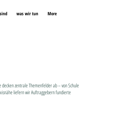
sind
was wir tun
More
Sie decken zentrale Themenfelder ab – von Schule
axisnähe liefern wir Auftraggebern fundierte